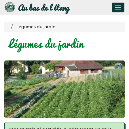
Au bas de l étang
Togg
navig
Skip
Légumes du jardin
to
main
Légumes du jardin
content