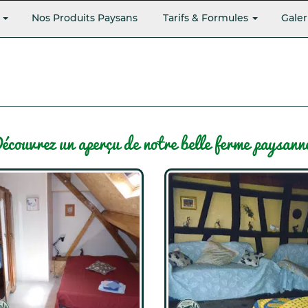
s
Nos Produits Paysans
Tarifs & Formules
Galer
écouvrez un aperçu de notre belle ferme paysann