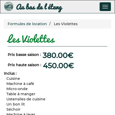
Au bas de l étang
Togg
navig
Aller
Formules de location
Les Violettes
au
contenu
Les Violettes
principal
380.00€
Prix basse saison
450.00€
Prix haute saison
Inclus :
Cuisine
Machine à café
Micro-onde
Table à manger
Ustensiles de cuisine
Un bon lit
Séchoir
Machine à laver